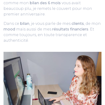
comme mon
bilan des 6 mois
vous avait
beaucoup plu, je remets le couvert pour mon
premier anniversaire.
Dans ce
bilan
, je vous parle de mes
clients
, de mon
mood
mais aussi de mes
résultats financiers
. Et
comme toujours, en toute transparence et
authenticité.