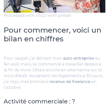
Processed with VSCO with preset
Pour commencer, voici un
bilan en chiffres
Pour rappel, j’ai déclaré mon
auto-entreprise
au
1er août mais j’ai commencé à travailler dessus à
la fin du mois. J’étais encore en alternance sur le
mois d’Août. Acceptant les règlements à 30 jours,
j’ai reçu mes premiers
revenus de freelance
en
Octobre.
Activité commerciale : ?