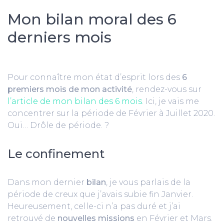
Mon bilan moral des 6
derniers mois
Pour connaître mon état d’esprit lors des
6
premiers mois de mon activité
, rendez-vous sur
l’article de mon bilan des 6 mois
. Ici, je vais me
concentrer sur la période de Février à Juillet 2020.
Oui… Drôle de période. ?
Le confinement
Dans mon dernier
bilan
, je vous parlais de la
période de creux que j’avais subie fin Janvier.
Heureusement, celle-ci n’a pas duré et j’ai
retrouvé de
nouvelles missions
en Février et Mars.