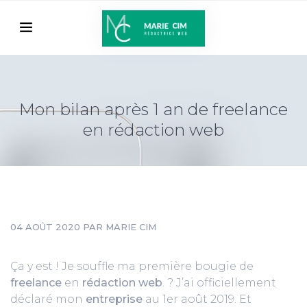
Mon bilan après 1 an de freelance
en rédaction web
04 AOÛT 2020
PAR MARIE CIM
Ça y est ! Je souffle ma première bougie de
freelance
en
rédaction web
. ? J’ai officiellement
déclaré mon
entreprise
au 1er août 2019. Et