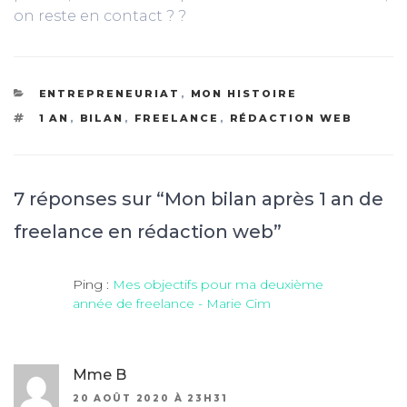
on reste en contact ? ?
CATÉGORIES
ENTREPRENEURIAT
,
MON HISTOIRE
ÉTIQUETTES
1 AN
,
BILAN
,
FREELANCE
,
RÉDACTION WEB
7 réponses sur “Mon bilan après 1 an de
freelance en rédaction web”
Ping :
Mes objectifs pour ma deuxième
année de freelance - Marie Cim
Mme B
20 AOÛT 2020 À 23H31